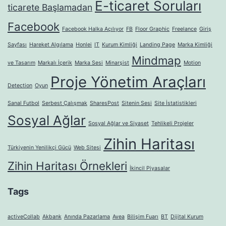
E-ticaret Soruları
ticarete Başlamadan
Facebook
Facebook Halka Açılıyor
FB
Floor Graphic
Freelance
Giriş
Sayfası
Hareket Algılama
Honlei
IT
Kurum Kimliği
Landing Page
Marka Kimliği
Mindmap
ve Tasarım
Markalı İçerik
Marka Sesi
Minarşist
Motion
Proje Yönetim Araçları
Detection
Oyun
Sanal Futbol
Serbest Çalışmak
SharesPost
Sitenin Sesi
Site İstatistikleri
Sosyal Ağlar
Sosyal Ağlar ve Siyaset
Tehlikeli Projeler
Zihin Haritası
Türkiyenin Yenilikçi Gücü
Web Sitesi
Zihin Haritası Örnekleri
İkincil Piyasalar
Tags
activeCollab
Akbank
Anında Pazarlama
Avea
Bilişim Fuarı
BT
Dijital Kurum