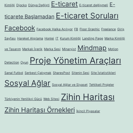
E-ticaret
E-
Kimliği
Djocko
Dünya Değişti
E-ticaret değişmeli
E-ticaret Soruları
ticarete Başlamadan
Facebook
Facebook Halka Açılıyor
FB
Floor Graphic
Freelance
Giriş
Sayfası
Hareket Algılama
Honlei
IT
Kurum Kimliği
Landing Page
Marka Kimliği
Mindmap
ve Tasarım
Markalı İçerik
Marka Sesi
Minarşist
Motion
Proje Yönetim Araçları
Detection
Oyun
Sanal Futbol
Serbest Çalışmak
SharesPost
Sitenin Sesi
Site İstatistikleri
Sosyal Ağlar
Sosyal Ağlar ve Siyaset
Tehlikeli Projeler
Zihin Haritası
Türkiyenin Yenilikçi Gücü
Web Sitesi
Zihin Haritası Örnekleri
İkincil Piyasalar